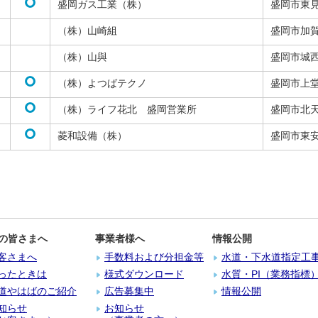
盛岡ガス工業（株）
盛岡市東
（株）山崎組
盛岡市加
（株）山與
盛岡市城
（株）よつばテクノ
盛岡市上
（株）ライフ花北 盛岡営業所
盛岡市北
菱和設備（株）
盛岡市東
の皆さまへ
事業者様へ
情報公開
客さまへ
手数料および分担金等
水道・下水道指定工
ったときは
様式ダウンロード
水質・PI（業務指標
道やはばのご紹介
広告募集中
情報公開
知らせ
お知らせ