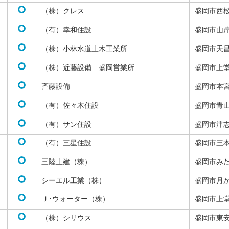
（株）クレス
盛岡市西
（有）幸和住設
盛岡市山
（株）小林水道土木工業所
盛岡市天
（株）近藤設備 盛岡営業所
盛岡市上
斉藤設備
盛岡市本
（有）佐々木住設
盛岡市青
（有）サン住設
盛岡市津
（有）三星住設
盛岡市三
三陸土建（株）
盛岡市み
シーエル工業（株）
盛岡市月
Ｊ･ウォーター（株）
盛岡市上
（株）シリウス
盛岡市東