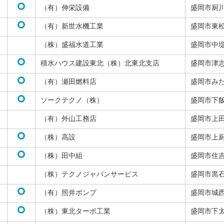
（有）伸栄設備
盛岡市厨
（有）新世水機工業
盛岡市東
（株）盛福水道工業
盛岡市中
積水ハウス建設東北（株）北東北支店
盛岡市津
（有）瀬田燃料店
盛岡市み
ソークテクノ（株）
盛岡市下
（有）外山工務店
盛岡市上
（株）高設
盛岡市上
（株）田中組
盛岡市住
（株）テクノジャパンサービス
盛岡市黒
（有）照井ポンプ
盛岡市城
（株）東北ターボ工業
盛岡市下