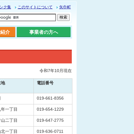
ンク集
このサイトについて
矢巾町
ご紹介
事業者の方へ
令和7年10月現在
在地
電話番号
田
019-661-8356
九年一丁目
019-654-1229
青山二丁目
019-647-2775
仙北一丁目
019-636-0711