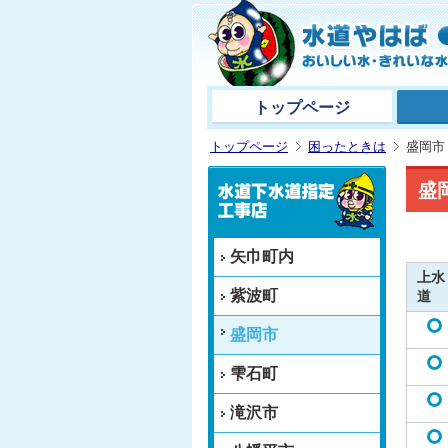
トップページ
トップページ
困ったときは
盛岡市
盛
矢巾町内
上水
紫波町
道
盛岡市
雫石町
滝沢市