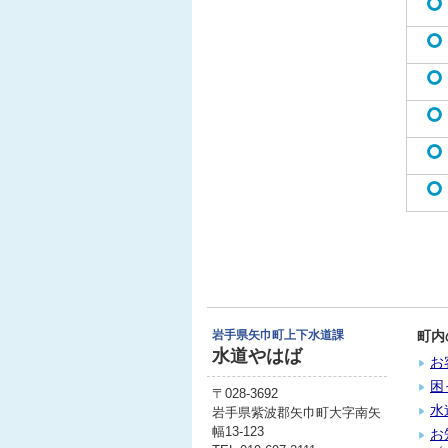
岩手県矢巾町上下水道課
町内
水道やはば
お
困
〒028-3692
水
岩手県紫波郡矢巾町大字南矢
幅13-123
お