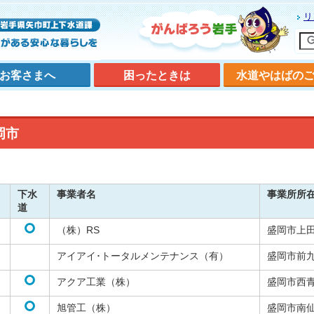
リ
お客さまへ
困ったときは
水道やはばの
岡市
下水
事業者名
事業所所
道
（株）RS
盛岡市上
アイアイ･トータルメンテナンス（有）
盛岡市前
アクア工業（株）
盛岡市西
旭管工（株）
盛岡市南