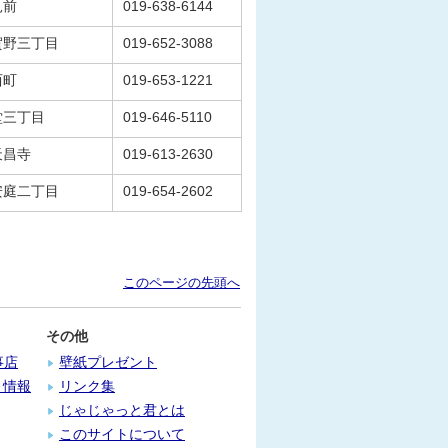
見前
019-638-6144
賀野三丁目
019-652-3088
西町
019-653-1221
堂三丁目
019-646-5110
天昌寺
019-613-2630
安庭二丁目
019-654-2602
このページの先頭へ
その他
事店
壁紙プレゼント
）情報
リンク集
じゃじゃっと君とは
このサイトについて