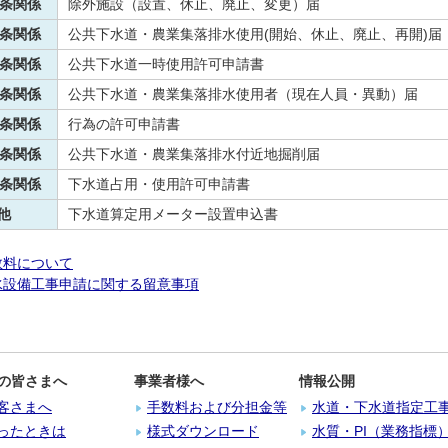
3条関係
除外施設（設置、休止、廃止、変更）届
4条関係
公共下水道・農業集落排水使用(開始、休止、廃止、再開)届
5条関係
公共下水道一時使用許可申請書
6条関係
公共下水道・農業集落排水使用者（現在人員・異動）届
7条関係
行為の許可申請書
8条関係
公共下水道・農業集落排水付近地掘削届
9条関係
下水道占用・使用許可申請書
他
下水道算定用メーター設置申込書
数料について
水設備工事申請に関する留意事項
の皆さまへ
事業者様へ
情報公開
客さまへ
手数料および分担金等
水道・下水道指定工
ったときは
様式ダウンロード
水質・PI（業務指標