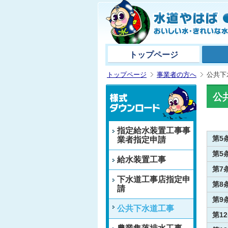
トップページ
トップページ
事業者の方へ
公共下
公
指定給水装置工事事
第5
業者指定申請
第5
給水装置工事
第7
下水道工事店指定申
第8
請
第9
公共下水道工事
第1