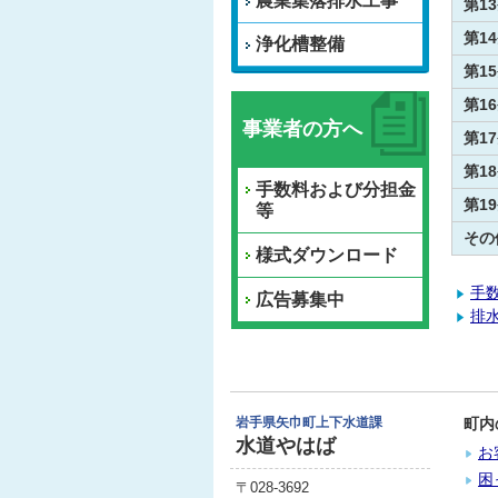
農業集落排水工事
第1
第1
浄化槽整備
第1
第1
事業者の方へ
第1
第1
手数料および分担金
第1
等
その
様式ダウンロード
手
広告募集中
排
岩手県矢巾町上下水道課
町内
水道やはば
お
困
〒028-3692