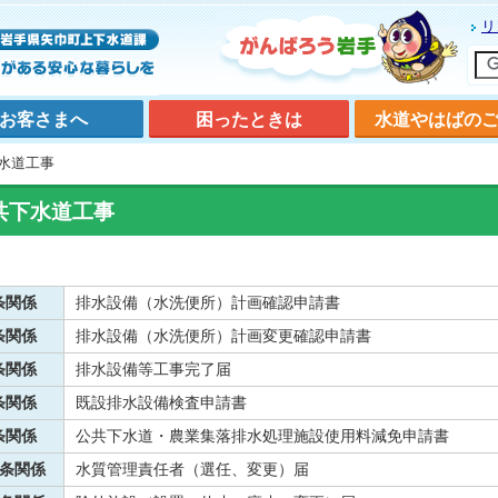
リ
お客さまへ
困ったときは
水道やはばの
水道工事
共下水道工事
条関係
排水設備（水洗便所）計画確認申請書
条関係
排水設備（水洗便所）計画変更確認申請書
条関係
排水設備等工事完了届
条関係
既設排水設備検査申請書
条関係
公共下水道・農業集落排水処理施設使用料減免申請書
2条関係
水質管理責任者（選任、変更）届