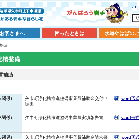
リ
お客さまへ
困ったときは
水道やはばの
整備
化槽整備
置補助
6関係）
矢巾町浄化槽推進整備事業費補助金交付申
word形
請書
8関係）
矢巾町浄化槽推進整備事業費実績報告書
word形
9関係）
矢巾町浄化槽推進整備事業費補助金請求書
word形