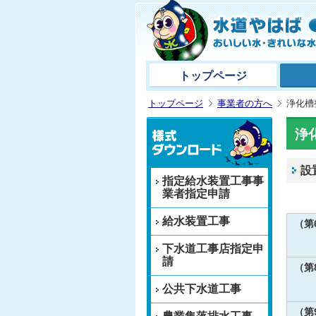
トップページ
トップページ
事業者の方へ
浄化槽
浄
設
指定給水装置工事事
業者指定申請
給水装置工事
（第
下水道工事店指定申
請
（第
公共下水道工事
（第