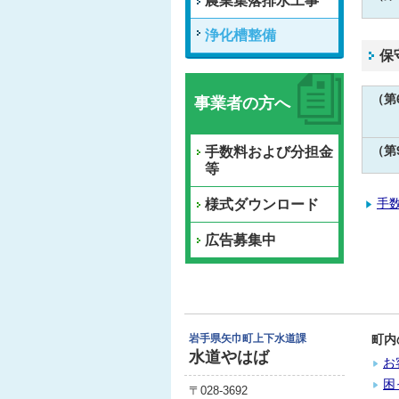
農業集落排水工事
浄化槽整備
保
（第
事業者の方へ
（第
手数料および分担金
等
手
様式ダウンロード
広告募集中
岩手県矢巾町上下水道課
町内
水道やはば
お
困
〒028-3692