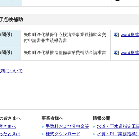
守点検補助
6関係）
矢巾町浄化槽保守点検清掃事業費補助金交
word形式
付申請書兼実績報告書
9関係）
矢巾町浄化槽推進整備事業費補助金請求書
word形式
数料について
の皆さまへ
事業者様へ
情報公開
客さまへ
手数料および分担金等
水道・下水道指定工
ったときは
様式ダウンロード
水質・PI（業務指標