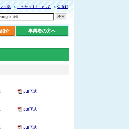
ンク集
このサイトについて
矢巾町
ご紹介
事業者の方へ
式
pdf形式
式
pdf形式
式
pdf形式