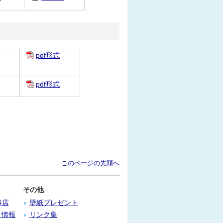
pdf形式
pdf形式
このページの先頭へ
その他
事店
壁紙プレゼント
）情報
リンク集