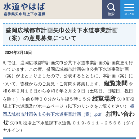
検索
盛岡広域都市計画矢巾公共下水道事業計画
（案）の意見募集について
2024年2月16日
町では、盛岡広域都市計画矢巾公共下水道事業計画の計画変更を行
っています。この度、盛岡広域都市計画矢巾公共下水道事業計画
（案）がまとまりましたので、公表するとともに、本計画（案）に
縦覧期間
ついて、皆様からのご意見・ご質問を募集します。
令
和６年２月１６日から令和６年２月２９日（土曜日、日曜日、祝日
縦覧場所
を除く） 午前８時３０分から午後５時１５分
矢巾町役
場上下水道課及びホームページ（以下のリンクをご覧ください）
盛
お問い合わ
岡広域都市計画矢巾公共下水道事業計画（案）.pdf
せ
矢巾町役場上下水道課下水道係 ０１９-６１１－２５６６（ダイ
ヤルイン）