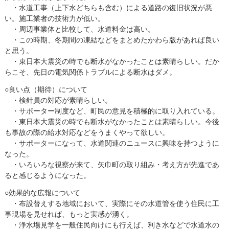
・水道工事（上下水どちらも含む）による道路の復旧状況が悪
い。施工業者の技術力が低い。
・周辺事業体と比較して、水道料金は高い。
・この時期、冬期間の凍結などをまとめたかわら版があれば良い
と思う。
・東日本大震災の時でも断水がなかったことは素晴らしい。だか
らこそ、先日の電気関係トラブルによる断水はダメ。
○良い点（期待）について
・検針員の対応が素晴らしい。
・サポーター制度など、町民の意見を積極的に取り入れている。
・東日本大震災の時でも断水がなかったことは素晴らしい。今後
も事故の際の給水対応などをうまくやって欲しい。
・サポーターになって、水道関連のニュースに興味を持つように
なった。
・いろいろな視察が来て、矢巾町の取り組み・考え方が先進であ
ると感じるようになった。
○効果的な広報について
・布設替えする地域において、実際にその水道管を使う住民に工
事現場を見せれば、もっと実感が湧く。
・浄水場見学を一般住民向けにも行えば、利き水などで水道水の