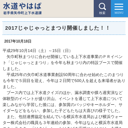
検索
2017じゃじゃっとまつり開催しました！！
2017年10月18日
平成29年10月14日（土）～15日（日）
矢巾町秋まつりに合わせ開催している上下水道事業のＰＲイベン
ト「じゃじゃっとまつり」を今年も秋まつり内の特設ブースで開催
しました。
平成25年の矢巾町水道事業創設50周年に合わせ始めたこのまつり
も今年で５回目を迎え、今年は２日間で500人を超える来場者があり
ました。
ブース内では上下水道クイズのほか、漏水調査や膜ろ過実演など
体験型のイベントが盛り沢山。イベントを通じて上下水道について
楽しみながら学習した後には、参加賞のバッジやキーホルダー、サ
イダーなどをもらい、参加した子どもたちは大喜びの様子でした。
また、包括連携協定を結んでいる横浜市水道局および横浜ウォー
ター株式会社の職員も３年連続の参加、今年はなんと横浜市水道局